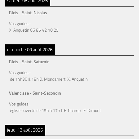
samedi 08 août 2026
Blois - Saint-Nicolas
Vos guides :
X. Anquetin 06 85 42 10 25
dimanche 09 août 2026
Blois - Saint-Saturnin
Vos guides :
de 14h30 à 18h D. Mondamert, X. Anquetin
Valencisse - Saint-Secondin
Vos guides :
église ouverte de 15h à 17h J-F. Champ, F. Dimont
jeudi 13 août 2026