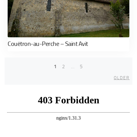
Couëtron-au-Perche – Saint Avit
1
2
…
5
Posts
Old
navigation
OLDER