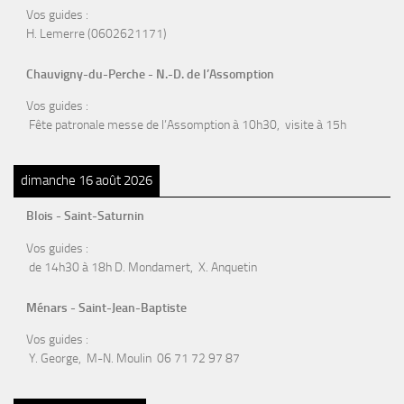
Vos guides :
H. Lemerre (0602621171)
Chauvigny-du-Perche - N.-D. de l’Assomption
Vos guides :
Fête patronale messe de l’Assomption à 10h30, visite à 15h
dimanche 16 août 2026
Blois - Saint-Saturnin
Vos guides :
de 14h30 à 18h D. Mondamert, X. Anquetin
Ménars - Saint-Jean-Baptiste
Vos guides :
Y. George, M-N. Moulin 06 71 72 97 87