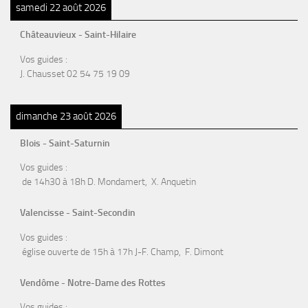
samedi 22 août 2026
Châteauvieux - Saint-Hilaire
Vos guides :
J. Chausset 02 54 75 19 09
dimanche 23 août 2026
Blois - Saint-Saturnin
Vos guides :
de 14h30 à 18h D. Mondamert, X. Anquetin
Valencisse - Saint-Secondin
Vos guides :
église ouverte de 15h à 17h J-F. Champ, F. Dimont
Vendôme - Notre-Dame des Rottes
Vos guides :