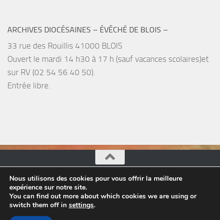
ARCHIVES DIOCÉSAINES – ÉVÊCHÉ DE BLOIS –
33 rue des Rouillis 41000 BLOIS
Ouvert le mardi 14 h30 à 17 h (sauf vacances scolaires)et
sur RV (02 54 56 40 50).
Entrée libre.
Nous utilisons des cookies pour vous offrir la meilleure
Pastorale du Tourisme, églises du Loir-et-Cher © 2026.
expérience sur notre site.
Tous droits réservés.
You can find out more about which cookies we are using or
switch them off in
settings
.
Fièrement propulsé par
- Conçu par
Thème Hueman