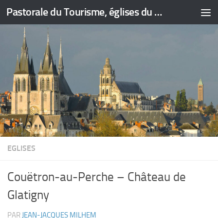
Pastorale du Tourisme, églises du Loir-et-Cher
Skip to content
EGLISES
Couëtron-au-Perche – Château de
Glatigny
PAR
JEAN-JACQUES MILHEM