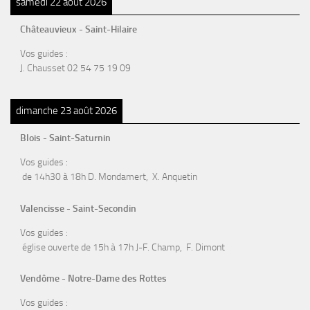
samedi 22 août 2026
Châteauvieux - Saint-Hilaire
Vos guides :
J. Chausset 02 54 75 19 09
dimanche 23 août 2026
Blois - Saint-Saturnin
Vos guides :
de 14h30 à 18h D. Mondamert, X. Anquetin
Valencisse - Saint-Secondin
Vos guides :
église ouverte de 15h à 17h J-F. Champ, F. Dimont
Vendôme - Notre-Dame des Rottes
Vos guides :