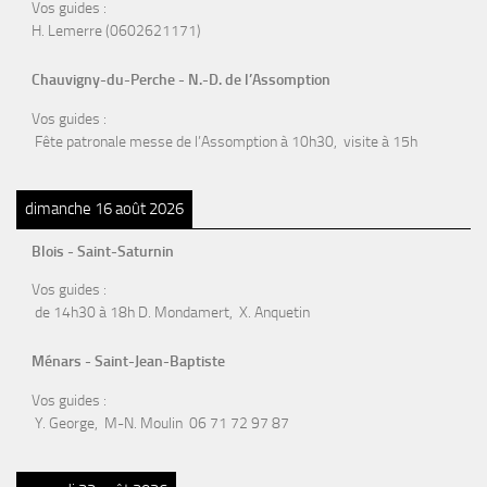
Vos guides :
H. Lemerre (0602621171)
Chauvigny-du-Perche - N.-D. de l’Assomption
Vos guides :
Fête patronale messe de l’Assomption à 10h30, visite à 15h
dimanche 16 août 2026
Blois - Saint-Saturnin
Vos guides :
de 14h30 à 18h D. Mondamert, X. Anquetin
Ménars - Saint-Jean-Baptiste
Vos guides :
Y. George, M-N. Moulin 06 71 72 97 87