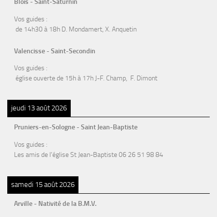
Blois - Saint-Saturnin
Vos guides :
de 14h30 à 18h D. Mondamert, X. Anquetin
Valencisse - Saint-Secondin
Vos guides :
église ouverte de 15h à 17h J-F. Champ, F. Dimont
jeudi 13 août 2026
Pruniers-en-Sologne - Saint Jean-Baptiste
Vos guides :
Les amis de l’église St Jean-Baptiste 06 26 51 98 84
samedi 15 août 2026
Arville - Nativité de la B.M.V.