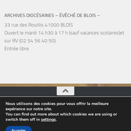
ARCHIVES DIOCÉSAINES – ÉVÊCHÉ DE BLOIS –
33 rue des Rouillis 41000 BLOIS
Ouvert le mardi 14 h30 à 17 h (sauf vacances scolaires)et
sur RV (02 54 56 40 50).
Entrée libre.
Nous utilisons des cookies pour vous offrir la meilleure
Pastorale du Tourisme, églises du Loir-et-Cher © 2026.
expérience sur notre site.
Tous droits réservés.
You can find out more about which cookies we are using or
switch them off in
settings
.
Fièrement propulsé par
- Conçu par
Thème Hueman
Accepter