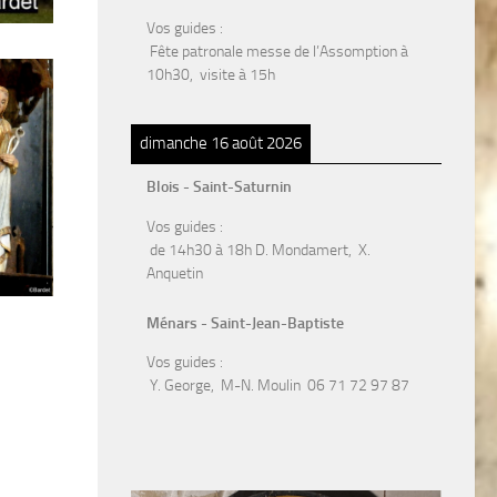
Vos guides :
Fête patronale messe de l’Assomption à
10h30, visite à 15h
dimanche 16 août 2026
Blois - Saint-Saturnin
Vos guides :
de 14h30 à 18h D. Mondamert, X.
Anquetin
Ménars - Saint-Jean-Baptiste
Vos guides :
Y. George, M-N. Moulin 06 71 72 97 87