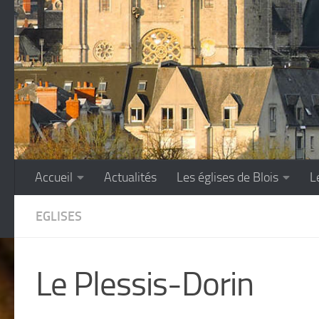
Accueil
Actualités
Les églises de Blois
L
EGLISES
Le Plessis-Dorin