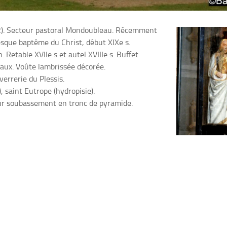
s(72). Secteur pastoral Mondoubleau. Récemment
esque baptême du Christ, début XIXe s.
 Retable XVIIe s et autel XVIIIe s. Buffet
maux. Voûte lambrissée décorée.
verrerie du Plessis.
 saint Eutrope (hydropisie).
sur soubassement en tronc de pyramide.