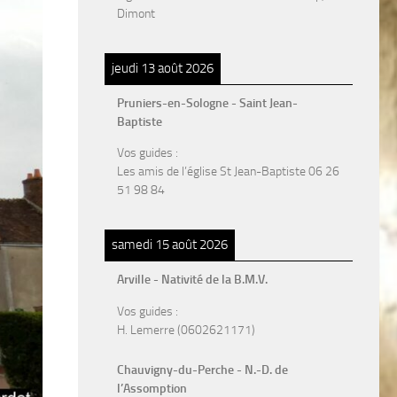
Dimont
jeudi 13 août 2026
Pruniers-en-Sologne - Saint Jean-
Baptiste
Vos guides :
Les amis de l’église St Jean-Baptiste 06 26
51 98 84
samedi 15 août 2026
Arville - Nativité de la B.M.V.
Vos guides :
H. Lemerre (0602621171)
Chauvigny-du-Perche - N.-D. de
l’Assomption