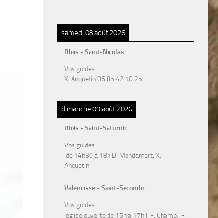
samedi 08 août 2026
Blois - Saint-Nicolas
Vos guides :
X. Anquetin 06 85 42 10 25
dimanche 09 août 2026
Blois - Saint-Saturnin
Vos guides :
de 14h30 à 18h D. Mondamert, X.
Anquetin
Valencisse - Saint-Secondin
Vos guides :
église ouverte de 15h à 17h J-F. Champ, F.