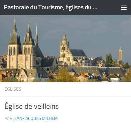
Pastorale du Tourisme, églises du Loir-et-Cher
Skip to content
EGLISES
Église de veilleins
PAR
JEAN-JACQUES MILHEM