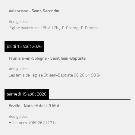
Valencisse - Saint-Secondin
Vos guides :
église ouverte de 15h à 17h J-F. Champ, F. Dimont
jeudi 13 août 2026
Pruniers-en-Sologne - Saint Jean-Baptiste
Vos guides :
Les amis de l’église St Jean-Baptiste 06 26 51 98 84
samedi 15 août 2026
Arville - Nativité de la B.M.V.
Vos guides :
H. Lemerre (0602621171)