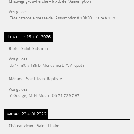
Chauvigny-du-Perche - N.-D. de l’Assomption
Vos guides :
Fête patronale messe de l’Assomption à 10h30, visite à 15h
dimanche 16 août 2026
Blois - Saint-Saturnin
Vos guides :
de 14h30 à 18h D. Mondamert, X. Anquetin
Ménars - Saint-Jean-Baptiste
Vos guides :
Y. George, M-N. Moulin 06 71 72 97 87
samedi 22 août 2026
Châteauvieux - Saint-Hilaire