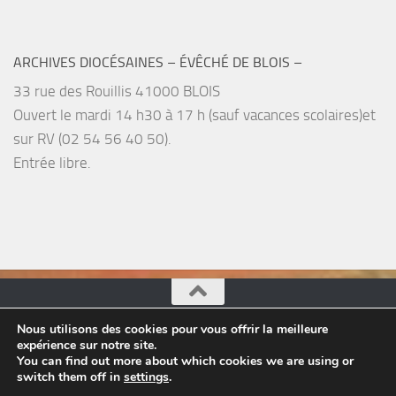
ARCHIVES DIOCÉSAINES – ÉVÊCHÉ DE BLOIS –
33 rue des Rouillis 41000 BLOIS
Ouvert le mardi 14 h30 à 17 h (sauf vacances scolaires)et
sur RV (02 54 56 40 50).
Entrée libre.
Nous utilisons des cookies pour vous offrir la meilleure
Pastorale du Tourisme, églises du Loir-et-Cher © 2026.
expérience sur notre site.
Tous droits réservés.
You can find out more about which cookies we are using or
switch them off in
settings
.
Fièrement propulsé par
- Conçu par
Thème Hueman