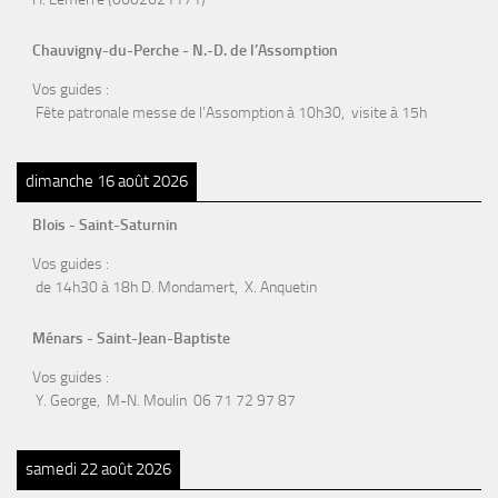
Chauvigny-du-Perche - N.-D. de l’Assomption
Vos guides :
Fête patronale messe de l’Assomption à 10h30, visite à 15h
dimanche 16 août 2026
Blois - Saint-Saturnin
Vos guides :
de 14h30 à 18h D. Mondamert, X. Anquetin
Ménars - Saint-Jean-Baptiste
Vos guides :
Y. George, M-N. Moulin 06 71 72 97 87
samedi 22 août 2026