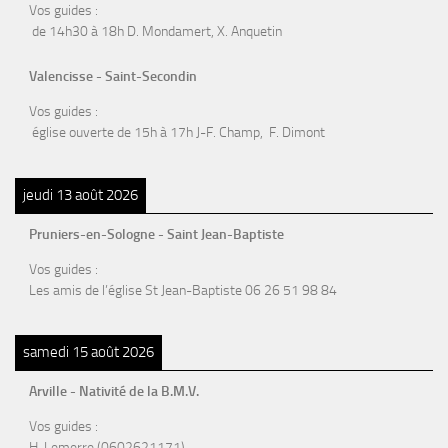
Vos guides :
de 14h30 à 18h D. Mondamert, X. Anquetin
Valencisse - Saint-Secondin
Vos guides :
église ouverte de 15h à 17h J-F. Champ, F. Dimont
jeudi 13 août 2026
Pruniers-en-Sologne - Saint Jean-Baptiste
Vos guides :
Les amis de l’église St Jean-Baptiste 06 26 51 98 84
samedi 15 août 2026
Arville - Nativité de la B.M.V.
Vos guides :
H. Lemerre (0602621171)