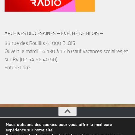
ARCHIVES DIOCÉSAINES – ÉVÊCHÉ DE BLOIS –
33 rue des Rouillis 41000 BLOIS
Ouvert le mardi 14 h30 à 17 h (sauf vacances scolaires)et
sur RV (02 54 56 40 50).
Entrée libre.
Nous utilisons des cookies pour vous offrir la meilleure
Pastorale du Tourisme, églises du Loir-et-Cher © 2026.
expérience sur notre site.
Tous droits réservés.