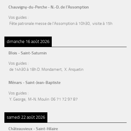
Chauvigny-du-Perche - N.-D. de l’Assomption
Vos guides :
Fête patronale messe de l’Assomption à 10h30, visite à 15h
dimanche 16 août 2026
Blois - Saint-Saturnin
Vos guides :
de 14h30 à 18h D. Mondamert, X. Anquetin
Ménars - Saint-Jean-Baptiste
Vos guides :
Y. George, M-N. Moulin 06 71 72 97 87
samedi 22 août 2026
Châteauvieux - Saint-Hilaire