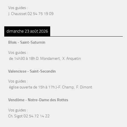
Vos guides :
J. Chausset 02 54 75 19 09
dimanche 23 août 2026
Blois - Saint-Saturnin
Vos guides :
de 14h30 à 18h D. Mondamert, X. Anquetin
Valencisse - Saint-Secondin
Vos guides :
église ouverte de 15h à 17h J-F. Champ, F. Dimont
Vendôme - Notre-Dame des Rottes
Vos guides :
Ch. Sigot 02 54 72 14 22