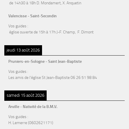
de 14h30 à 18h D. Mondamert, X. Anquetin
Valencisse - Saint-Secondin
Vos guides :
église ouverte de 15h à 17h J-F. Champ, F. Dimont
jeudi 13 août 2026
Pruniers-en-Sologne - Saint Jean-Baptiste
Vos guides :
Les amis de l’église St Jean-Baptiste 06 26 51 98 84
samedi 15 août 2026
Arville - Nativité de la B.M.V.
Vos guides :
H. Lemerre (0602621171)